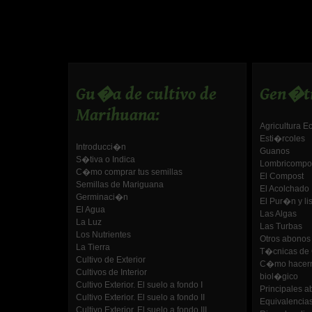
Gu�a de cultivo de
Gen�t
Marihuana:
Agricultura 
Esti�rcoles
Introducci�n
Guanos
S�tiva o Indica
Lombricompo
C�mo comprar tus semillas
El Compost
Semillas de Mariguana
El Acolchado
Germinaci�n
El Pur�n y lis
El Agua
Las Algas
La Luz
Las Turbas
Los Nutrientes
Otros abonos
La Tierra
T�cnicas de 
Cultivo de Exterior
C�mo hacerno
Cultivos de Interior
biol�gico
Cultivo Exterior. El suelo a fondo I
Principales a
Cultivo Exterior. El suelo a fondo II
Equivalencias 
Cultivo Exterior. El suelo a fondo III