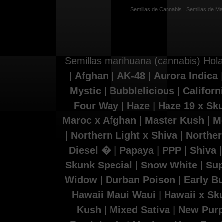
Semillas de Cannabis
|
Semillas de M
Semillas marihuana (cannabis) Hola
|
Afghan
|
AK-48
|
Aurora Indica
Mystic
|
Bubblelicious
|
Califor
Four Way
|
Haze
|
Haze 19 x Sk
Maroc x Afghan
|
Master Kush
|
M
|
Northern Light x Shiva
|
Norther
Diesel �
|
Papaya
|
PPP
|
Shiva
Skunk Special
|
Snow White
|
Sup
Widow
|
Durban Poison
|
Early B
Hawaii Maui Waui
|
Hawaii x Sk
Kush
|
Mixed Sativa
|
New Purp