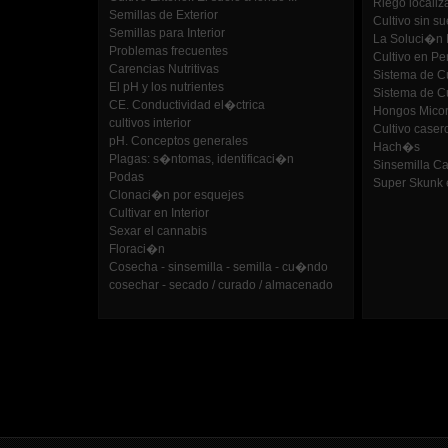
Riego locali
Semillas de Exterior
Cultivo sin su
Semillas para Interior
La Soluci�n N
Problemas frecuentes
Cultivo en Per
Carencias Nutritivas
Sistema de C
El pH y los nutrientes
Sistema de C
CE. Conductividad el�ctrica
Hongos Micor
cultivos interior
Cultivo caser
pH. Conceptos generales
Hach�s
Plagas: s�ntomas, identificaci�n
Sinsemilla C
Podas
Super Skunk e
Clonaci�n por esquejes
Cultivar en Interior
Sexar el cannabis
Floraci�n
Cosecha - sinsemilla - semilla - cu�ndo
cosechar - secado / curado / almacenado